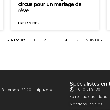
circus pour un mariage de
rêve
LIRE LA SUITE »
« Retourt
1
2
3
4
5
Suivan »
Spécialistes en
640 51 91 36
-18 Hernani 20120 Guipúzcoa
Foire aux questions
Mentions légales