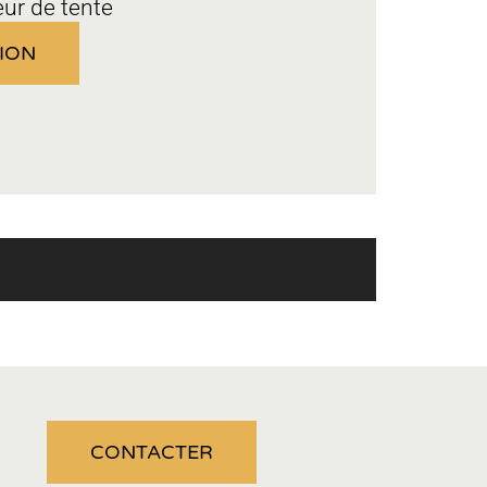
eur de tente
ION
CONTACTER