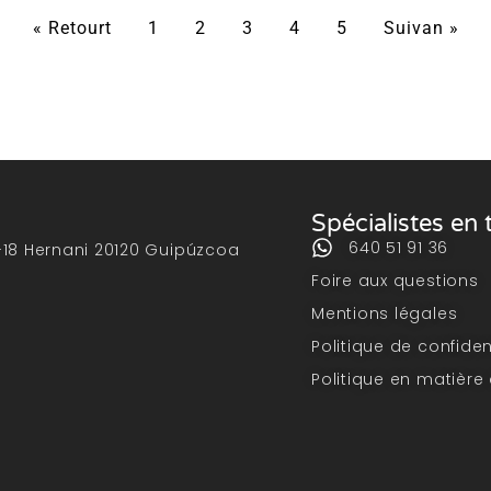
« Retourt
1
2
3
4
5
Suivan »
Spécialistes en
640 51 91 36
-18 Hernani 20120 Guipúzcoa
Foire aux questions
Mentions légales
Politique de confiden
Politique en matière