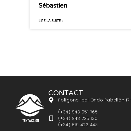
Sébastien
LIRE LA SUITE »
CONTACT
Polígono Ibai Ondo Pabellón 17
(+34) 943 051 765
(+34) 943 225 130
(+34) 619 422 443