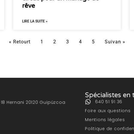
rêve
LIRE LA SUITE »
« Retourt
1
2
3
4
5
Suivan »
Spécialistes en
640 51 91 36
-18 Hernani 20120 Guipúzcoa
Foire aux questions
Mentions légales
Politique de confiden