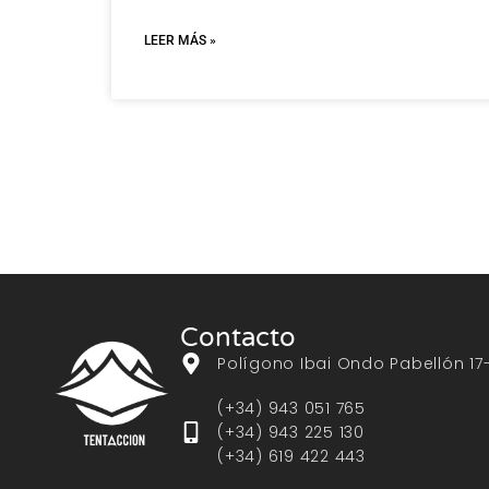
LEER MÁS »
Contacto
Polígono Ibai Ondo Pabellón 17
(+34) 943 051 765
(+34) 943 225 130
(+34) 619 422 443