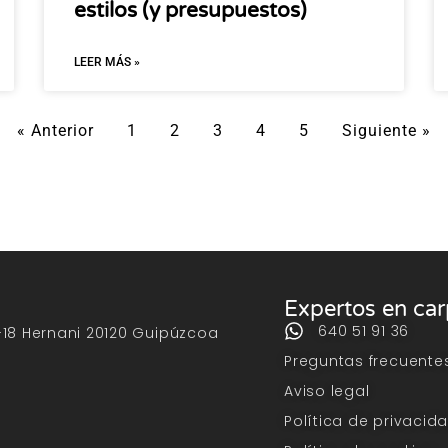
estilos (y presupuestos)
LEER MÁS »
« Anterior
1
2
3
4
5
Siguiente »
Expertos en ca
640 51 91 36
-18 Hernani 20120 Guipúzcoa
Preguntas frecuente
Aviso legal
Política de privacid