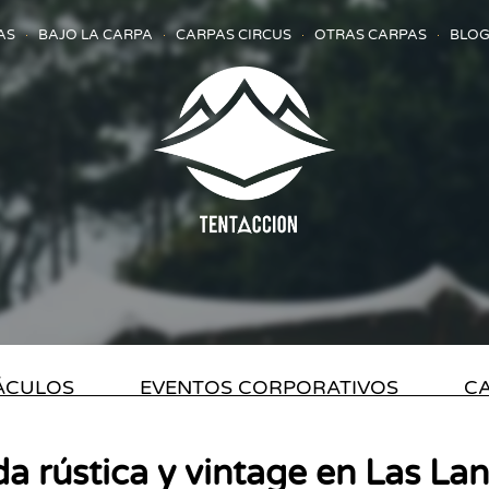
AS
BAJO LA CARPA
CARPAS CIRCUS
OTRAS CARPAS
BLOG
TÁCULOS
EVENTOS CORPORATIVOS
CA
a rústica y vintage en Las La