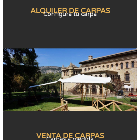
ALQUILER DE CARPAS
Configura tu carpa
VENTA DE CARPAS
Carpas a medida