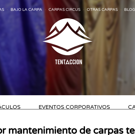
AS
BAJO LA CARPA
CARPAS CIRCUS
OTRAS CARPAS
BLOG
TÁCULOS
EVENTOS CORPORATIVOS
CA
or mantenimiento de carpas t