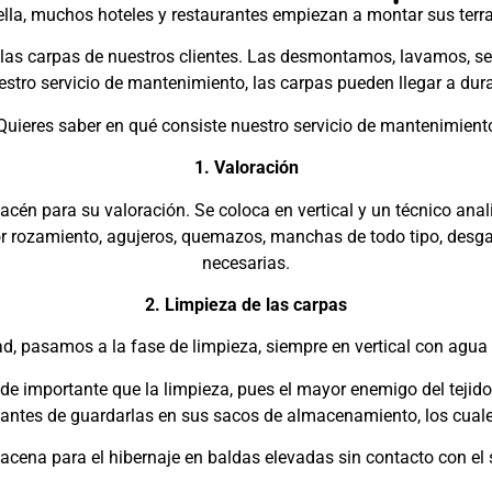
ella, muchos hoteles y restaurantes empiezan a montar sus ter
e las carpas de nuestros clientes. Las desmontamos, lavamos,
estro servicio de mantenimiento, las carpas pueden llegar a du
Quieres saber en qué consiste nuestro servicio de mantenimient
1. Valoración
cén para su valoración. Se coloca en vertical y un técnico anali
s por rozamiento, agujeros, quemazos, manchas de todo tipo, des
necesarias.
2. Limpieza de las carpas
, pasamos a la fase de limpieza, siempre en vertical con agua y
de importante que la limpieza, pues el mayor enemigo del tejido
antes de guardarlas en sus sacos de almacenamiento, los cuale
acena para el hibernaje en baldas elevadas sin contacto con el s