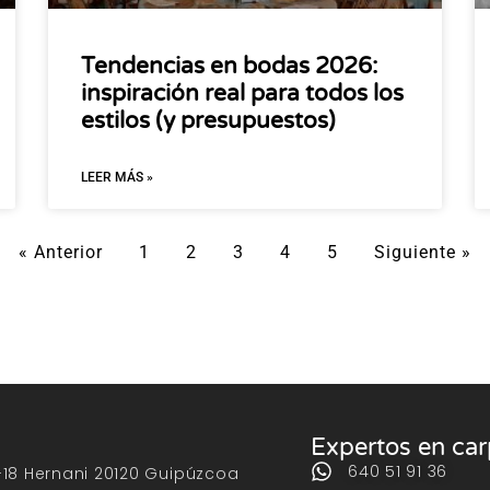
Tendencias en bodas 2026:
inspiración real para todos los
estilos (y presupuestos)
LEER MÁS »
« Anterior
1
2
3
4
5
Siguiente »
Expertos en ca
640 51 91 36
-18 Hernani 20120 Guipúzcoa