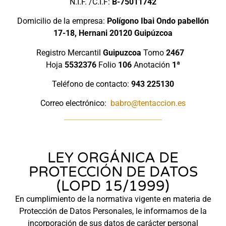
N.I.F. /C.I.F:
B-75011742
Domicilio de la empresa:
Polígono Ibai Ondo pabellón
17-18, Hernani 20120 Guipúzcoa
Registro Mercantil
Guipuzcoa
Tomo
2467
Hoja
5532376
Folio
106
Anotación
1ª
Teléfono de contacto:
943 225130
Correo electrónico:
babro@tentaccion.es
LEY ORGÁNICA DE
PROTECCIÓN DE DATOS
(LOPD 15/1999)
En cumplimiento de la normativa vigente en materia de
Protección de Datos Personales, le informamos de la
incorporación de sus datos de carácter personal