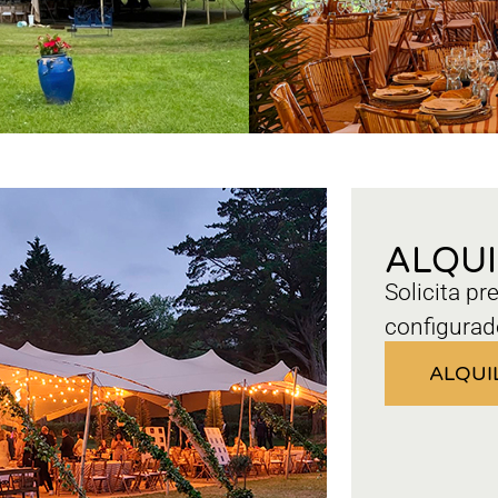
ALQU
Solicita pr
configurad
ALQUI