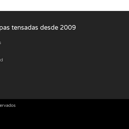
rpas tensadas desde 2009
s
ad
servados