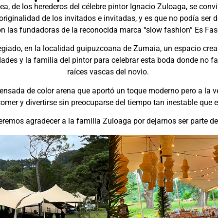
a, de los herederos del célebre pintor Ignacio Zuloaga, se convi
riginalidad de los invitados e invitadas, y es que no podía ser 
on las fundadoras de la reconocida marca “slow fashion” Es Fas
egiado, en la localidad guipuzcoana de Zumaia, un espacio cread
idades y la familia del pintor para celebrar esta boda donde no 
raíces vascas del novio.
tensada de color arena que aportó un toque moderno pero a la v
 comer y divertirse sin preocuparse del tiempo tan inestable q
emos agradecer a la familia Zuloaga por dejarnos ser parte de 