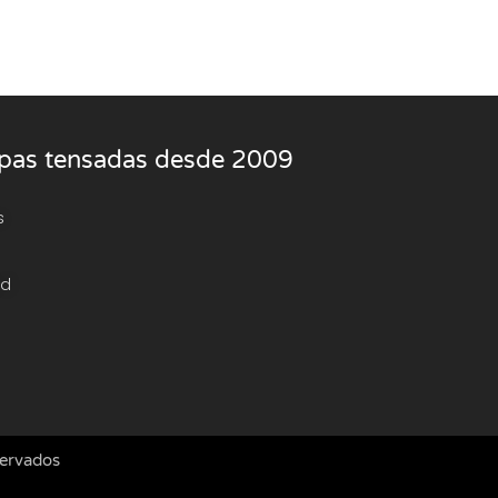
rpas tensadas desde 2009
s
ad
servados