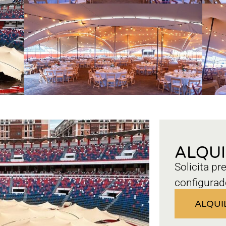
ALQU
Solicita pr
configurad
ALQUI