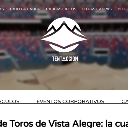
AS
BAJO LA CARPA
CARPAS CIRCUS
OTRAS CARPAS
BLOG
TÁCULOS
EVENTOS CORPORATIVOS
CA
e Toros de Vista Alegre: la cu