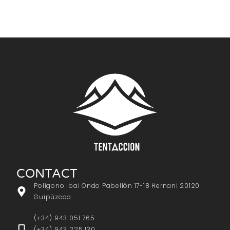
CONTACT
Polígono Ibai Ondo Pabellón 17-18 Hernani 20120
Guipúzcoa
(+34) 943 051 765
(+34) 943 225 130