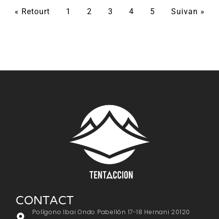
« Retourt
1
2
3
4
5
Suivan »
CONTACT
Polígono Ibai Ondo Pabellón 17-18 Hernani 20120