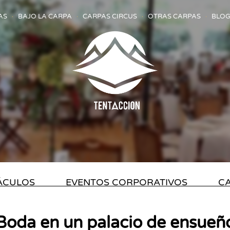
AS
BAJO LA CARPA
CARPAS CIRCUS
OTRAS CARPAS
BLOG
TÁCULOS
EVENTOS CORPORATIVOS
CA
Boda en un palacio de ensueñ