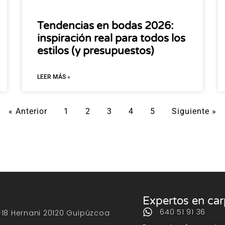
Tendencias en bodas 2026:
inspiración real para todos los
estilos (y presupuestos)
LEER MÁS »
« Anterior
1
2
3
4
5
Siguiente »
Expertos en ca
640 51 91 36
-18 Hernani 20120 Guipúzcoa