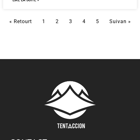
LIRE LA SUITE »
« Retourt
1
2
3
4
5
Suivan »