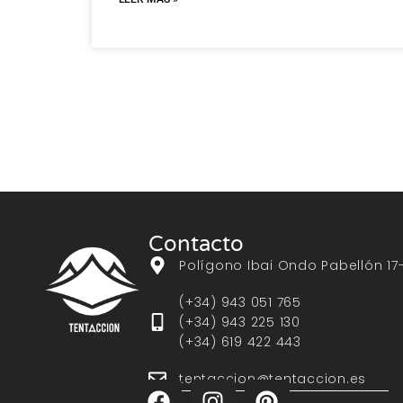
Contacto
Polígono Ibai Ondo Pabellón 17
(+34) 943 051 765
(+34) 943 225 130
(+34) 619 422 443
tentaccion@tentaccion.es