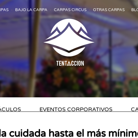
RPAS
BAJO LA CARPA
CARPAS CIRCUS
OTRAS CARPAS
BL
TÁCULOS
EVENTOS CORPORATIVOS
CA
a cuidada hasta el más mínimo