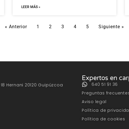
LEER MÁS »
« Anterior
1
2
3
4
5
Siguiente »
Expertos en ca
640 51 91 36
-18 Hernani 20120 Guipúzcoa
Preguntas frecuente
Aviso legal
Política de privacid
Política de cookies