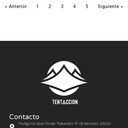
« Anterior
1
2
3
4
5
Siguiente »
Contacto
Polígono Ibai Ondo Pabellón 17-18 Hernani 20120