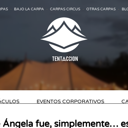
RPAS
BAJO LA CARPA
CARPAS CIRCUS
OTRAS CARPAS
BL
TÁCULOS
EVENTOS CORPORATIVOS
CA
 Ángela fue, simplemente… e